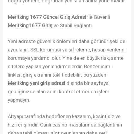
doğru yöntem, doğrudan yeni alan adına yönelmektir.
Meritking 1677 Güncel Giriş Adresi
ile Güvenli
Meritking1677 Giriş
ve Stabil Bağlantı
Yeni adreste güvenlik önlemleri daha görünür şekilde
uygulanır. SSL koruması ve şifreleme, hesap verilerini
korumaya yardımcı olur. Yine de en büyük risk, sahte
sitelere yapılan yönlendirmelerdir. Benzer isimli
linkler, giriş ekranını taklit edebilir; bu yüzden
Meritking yeni giriş adresi
dışında bir sayfaya
geldiğinizde alan adını kontrol etmeden işlem
yapmayın.
Altyapı tarafında hedeflenen kazanım, kesintisiz ve
hızlı erişimdir. Canlı casino masalarında bağlantının
daha stabil olması, slot oyunlarının daha seri