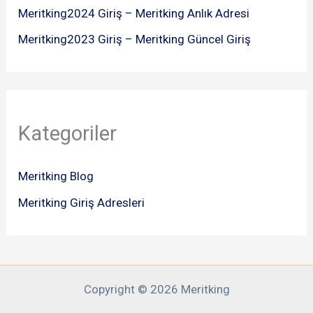
Meritking2024 Giriş – Meritking Anlık Adresi
Meritking2023 Giriş – Meritking Güncel Giriş
Kategoriler
Meritking Blog
Meritking Giriş Adresleri
Copyright © 2026 Meritking