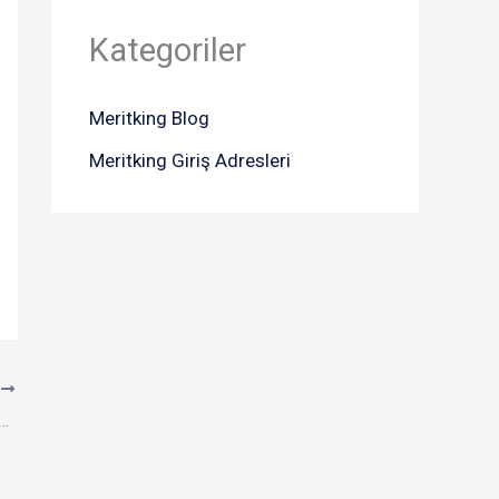
Kategoriler
Meritking Blog
Meritking Giriş Adresleri
T
635 Güncel Giriş Adresi | Meritking1635.com