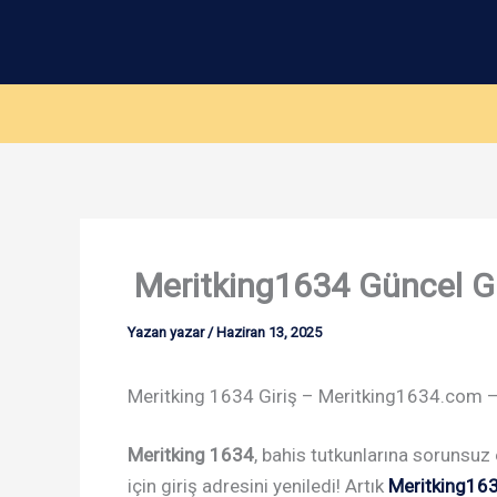
İçeriğe
atla
Meritking1634 Güncel Gi
Yazan
yazar
/
Haziran 13, 2025
Meritking 1634 Giriş – Meritking1634.com – 
Meritking 1634
, bahis tutkunlarına sorunsuz
için giriş adresini yeniledi! Artık
Meritking16