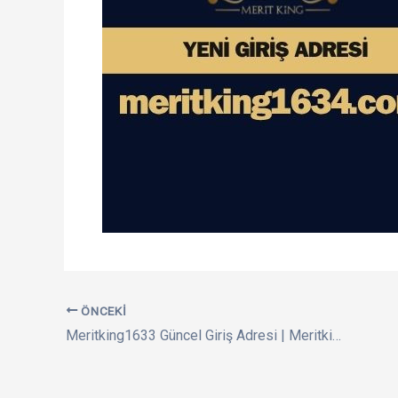
ÖNCEKI
Meritking1633 Güncel Giriş Adresi | Meritking1633.com