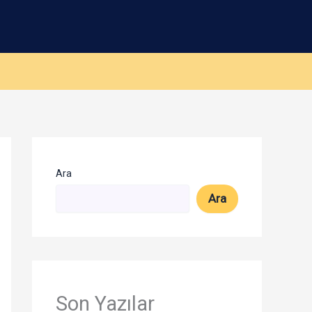
Ara
Ara
Son Yazılar